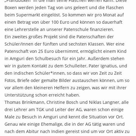
„Pfandboxen“ in die man seine Flaschen werfen kann. Diese
Boxen werden jeden Tag von uns geleert und die Flaschen
beim Supermarkt eingelöst. So kommen wir pro Monat auf
einen Betrag von über 100 Euro und können so dauerhaft
eine Lehrerstelle an unserer Patenschule finanzieren.
Ein zweites großes Projekt sind die Patenschaften der
Schüler/Innen der fünften und sechsten Klassen. Wer eine
Patenschaft von 25 Euro übernimmt, ermöglicht einem Kind
in Amguri den Schulbesuch für ein Jahr. Außerdem stehen
wir in gutem Kontakt zu dem Schulleiter, Pater Ignatius, und
den indischen Schüler*innen, so dass wir von Zeit zu Zeit
Fotos, Briefe oder gemalte Bilder austauschen können, um so
vor allem den kleineren Helfern zu zeigen, was wir mit ihrer
Unterstützung schon erreicht haben.
Thomas Brinkmann, Christine Bosch und Niklas Langner, alle
drei Lehrer am TGK und Leiter der AG, waren schon einige
Male zu Besuch in Amguri und kennt die Situation vor Ort.
Genau wie einige Ehemalige, die in der AG tätig waren und
nach dem Abitur nach Indien gereist sind um vor Ort aktiv zu